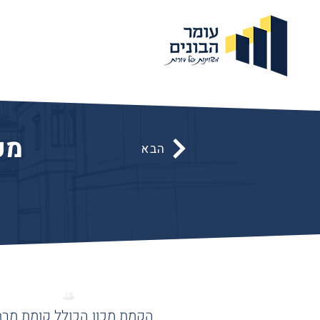
מכ
הבא