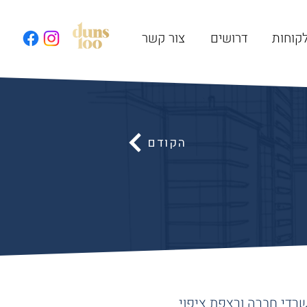
קוחות
דרושים
צור קשר
הקודם
כולל של 500 מ"ר. המכון משלב משרדי חברה ורצפת ציפוי